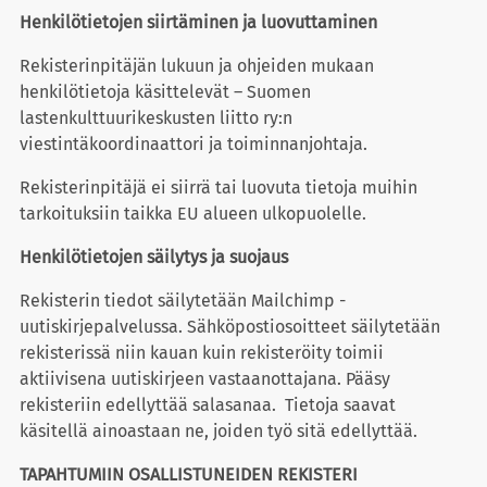
Henkilötietojen siirtäminen ja luovuttaminen
Rekisterinpitäjän lukuun ja ohjeiden mukaan
henkilötietoja käsittelevät – Suomen
lastenkulttuurikeskusten liitto ry:n
viestintäkoordinaattori ja toiminnanjohtaja.
Rekisterinpitäjä ei siirrä tai luovuta tietoja muihin
tarkoituksiin taikka EU alueen ulkopuolelle.
Henkilötietojen säilytys ja suojaus
Rekisterin tiedot säilytetään Mailchimp -
uutiskirjepalvelussa. Sähköpostiosoitteet säilytetään
rekisterissä niin kauan kuin rekisteröity toimii
aktiivisena uutiskirjeen vastaanottajana. Pääsy
rekisteriin edellyttää salasanaa. Tietoja saavat
käsitellä ainoastaan ne, joiden työ sitä edellyttää.
TAPAHTUMIIN OSALLISTUNEIDEN REKISTERI