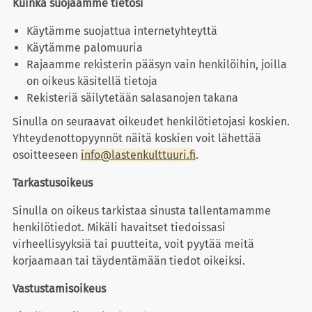
Kuinka suojaamme tietosi
Käytämme suojattua internetyhteyttä
Käytämme palomuuria
Rajaamme rekisterin pääsyn vain henkilöihin, joilla
on oikeus käsitellä tietoja
Rekisteriä säilytetään salasanojen takana
Sinulla on seuraavat oikeudet henkilötietojasi koskien.
Yhteydenottopyynnöt näitä koskien voit lähettää
osoitteeseen
info@lastenkulttuuri.fi
.
Tarkastusoikeus
Sinulla on oikeus tarkistaa sinusta tallentamamme
henkilötiedot. Mikäli havaitset tiedoissasi
virheellisyyksiä tai puutteita, voit pyytää meitä
korjaamaan tai täydentämään tiedot oikeiksi.
Vastustamisoikeus