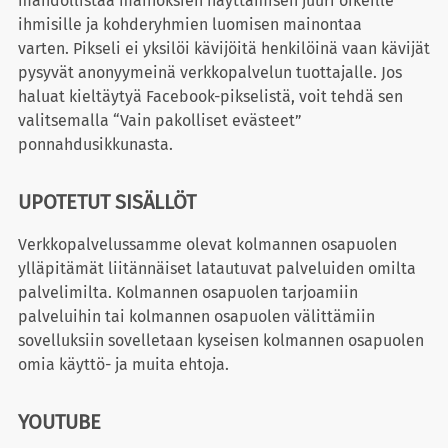
mahdollistaa mainoksien näyttämisen juuri oikeille
ihmisille ja kohderyhmien luomisen mainontaa
varten. Pikseli ei yksilöi kävijöitä henkilöinä vaan kävijät
pysyvät anonyymeinä verkkopalvelun tuottajalle. Jos
haluat kieltäytyä Facebook-pikselistä, voit tehdä sen
valitsemalla “Vain pakolliset evästeet”
ponnahdusikkunasta.
UPOTETUT SISÄLLÖT
Verkkopalvelussamme olevat kolmannen osapuolen
ylläpitämät liitännäiset latautuvat palveluiden omilta
palvelimilta. Kolmannen osapuolen tarjoamiin
palveluihin tai kolmannen osapuolen välittämiin
sovelluksiin sovelletaan kyseisen kolmannen osapuolen
omia käyttö- ja muita ehtoja.
YOUTUBE