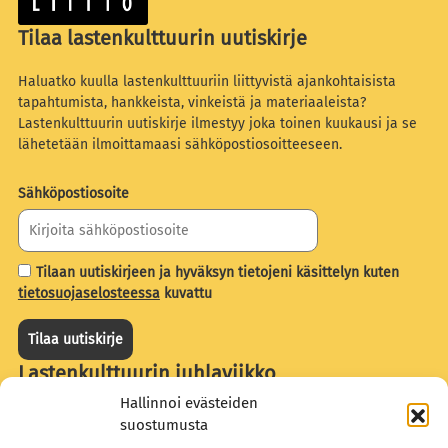
Tilaa lastenkulttuurin uutiskirje
Haluatko kuulla lastenkulttuuriin liittyvistä ajankohtaisista
tapahtumista, hankkeista, vinkeistä ja materiaaleista?
Lastenkulttuurin uutiskirje ilmestyy joka toinen kuukausi ja se
lähetetään ilmoittamaasi sähköpostiosoitteeseen.
Sähköpostiosoite
Tilaan uutiskirjeen ja hyväksyn tietojeni käsittelyn kuten
tietosuojaselosteessa
kuvattu
Lastenkulttuurin juhlaviikko
Hallinnoi evästeiden
Lastenkulttuurin juhlaviikkoa koordinoi Suomen
suostumusta
lastenkulttuuriliitto. Liiton tavoitteena on, että jokaisella