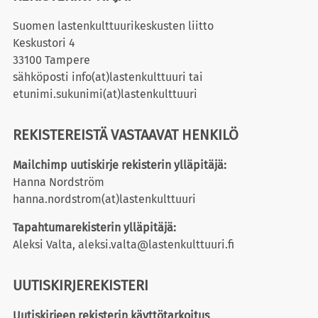
Suomen lastenkulttuurikeskusten liitto
Keskustori 4
33100 Tampere
sähköposti info(at)lastenkulttuuri tai
etunimi.sukunimi(at)lastenkulttuuri
REKISTEREISTÄ VASTAAVAT HENKILÖ
Mailchimp uutiskirje rekisterin ylläpitäjä:
Hanna Nordström
hanna.nordstrom(at)lastenkulttuuri
Tapahtumarekisterin ylläpitäjä:
Aleksi Valta, aleksi.valta@lastenkulttuuri.fi
UUTISKIRJEREKISTERI
Uutiskirjeen rekisterin käyttötarkoitus