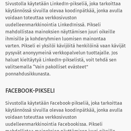
Sivustolla käytetään LinkedIn-pikseliä, joka tarkoittaa
käytännössä sivuilla olevaa koodinpätkää, jonka avulla
voidaan toteuttaa verkkosivuston
uudelleenmarkkinointia LinkedInissä. Pikseli
mahdollistaa mainoksien näyttämisen juuri oikeille
ihmisille ja kohderyhmien luomisen mainontaa
varten. Pikseli ei yksilöi kävijöitä henkilöinä vaan kävijät
pysyvät anonyymeinä verkkopalvelun tuottajalle. Jos
haluat kieltäytyä LinkedIn-pikselistä, voit tehdä sen
valitsemalla “Vain pakolliset evästeet”
ponnahdusikkunasta.
FACEBOOK-PIKSELI
Sivustolla käytetään Facebook-pikseliä, joka tarkoittaa
käytännössä sivuilla olevaa koodinpätkää, jonka avulla
voidaan toteuttaa verkkosivuston
uudelleenmarkkinointia Facebookissa. Pikseli