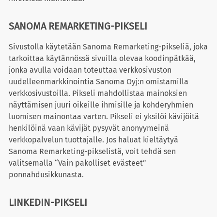
SANOMA REMARKETING-PIKSELI
Sivustolla käytetään Sanoma Remarketing-pikseliä, joka
tarkoittaa käytännössä sivuilla olevaa koodinpätkää,
jonka avulla voidaan toteuttaa verkkosivuston
uudelleenmarkkinointia Sanoma Oyj:n omistamilla
verkkosivustoilla. Pikseli mahdollistaa mainoksien
näyttämisen juuri oikeille ihmisille ja kohderyhmien
luomisen mainontaa varten. Pikseli ei yksilöi kävijöitä
henkilöinä vaan kävijät pysyvät anonyymeinä
verkkopalvelun tuottajalle. Jos haluat kieltäytyä
Sanoma Remarketing-pikselistä, voit tehdä sen
valitsemalla “Vain pakolliset evästeet”
ponnahdusikkunasta.
LINKEDIN-PIKSELI